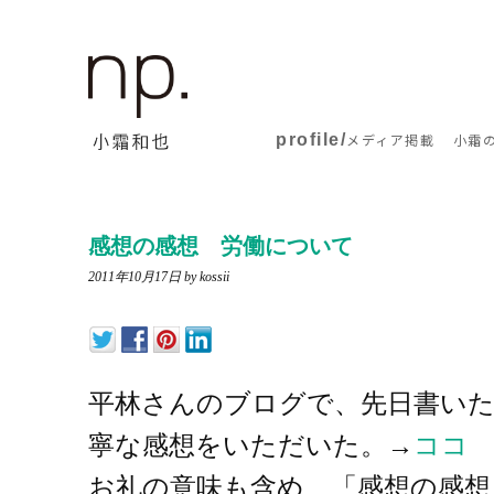
profile/
メディア掲載
小霜
感想の感想 労働について
2011年10月17日
by kossii
平林さんのブログで、先日書い
寧な感想をいただいた。→
ココ
お礼の意味も含め、「感想の感想