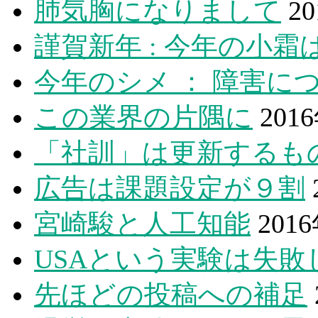
肺気胸になりまして
2
謹賀新年 : 今年の小霜
今年のシメ ： 障害に
この業界の片隅に
201
「社訓」は更新するも
広告は課題設定が９割
宮崎駿と人工知能
201
USAという実験は失敗
先ほどの投稿への補足