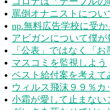
コロナは「テーブルの
罵倒オナニストについ
np.無料広告学校に受
アビガンについて僕が
「公表」ではなく「お
マスコミを監視しよう
ベスト給付案を考えて
ウィルス飛沫９９％カ
小霜が愛して止まないコ