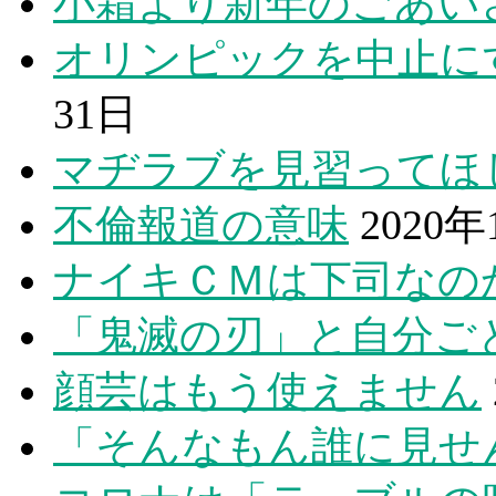
小霜より新年のごあい
オリンピックを中止に
31日
マヂラブを見習ってほ
不倫報道の意味
2020年
ナイキＣＭは下司なの
「鬼滅の刃」と自分ご
顔芸はもう使えません
「そんなもん誰に見せ