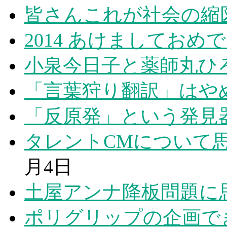
皆さんこれが社会の縮
2014 あけましてお
小泉今日子と薬師丸ひ
「言葉狩り翻訳」はや
「反原発」という発見
タレントCMについて
月4日
土屋アンナ降板問題に
ポリグリップの企画で