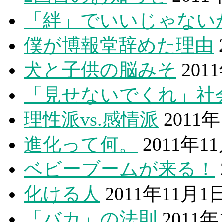
「絆」でいいじゃない
僕が博報堂辞めた理由
犬と子供の脳みそ
201
「見せないでくれ」社
理性派vs.感情派
2011
進化って何。
2011年1
ベビーブームが来る！
化ける人
2011年11月1
「バカ」の法則
2011年