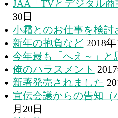
JAA「TVとデジタル
30日
小霜とのお仕事を検討
新年の抱負など
2018
今年最も「へえ～」と
俺のハラスメント
201
新著発売されました
2
宣伝会議からの告知（
月20日