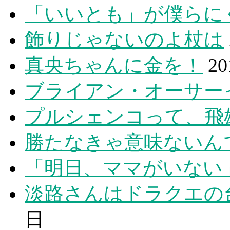
「いいとも」が僕らに
飾りじゃないのよ杖は
真央ちゃんに金を！
2
ブライアン・オーサー
プルシェンコって、飛
勝たなきゃ意味ないん
「明日、ママがいない
淡路さんはドラクエの
日