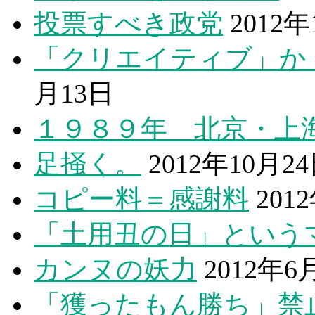
投票すべき政党
2012年
「クリエイティブ」か
月13日
１９８９年 北京・上
足掻く。
2012年10月2
コピー料＝感謝料
201
「土用丑の日」という
カンヌの妖力
2012年6
「獲ったもん勝ち」禁