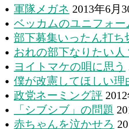
軍隊メガネ
2013年6月
ベッカムのユニフォー
部下募集いったん打ち
おれの部下なりたい人
ヨイトマケの唄に思う
僕が改憲してほしい理
政党ネーミング評
201
「シブシブ」の問題
2
赤ちゃんを泣かせろ
2