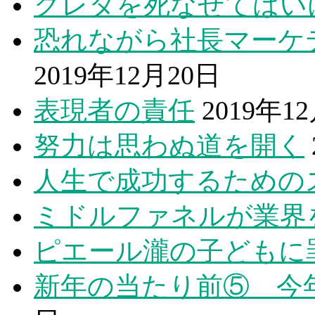
グレタを死なせてはい
恐れながら社長マーケ
2019年12月20日
表現者の責任
2019年1
努力は思わぬ道を開く
人生で成功するための
ミドルファネルが業界
ピエール瀧の子どもに
新年の当たり前⑤ 今