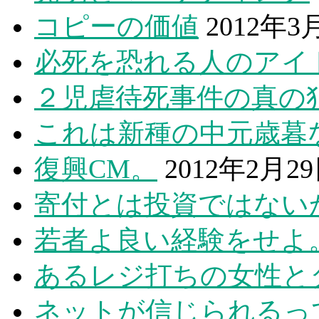
コピーの価値
2012年3
必死を恐れる人のアイ
２児虐待死事件の真の
これは新種の中元歳暮
復興CM。
2012年2月2
寄付とは投資ではない
若者よ良い経験をせよ
あるレジ打ちの女性と
ネットが信じられるっ