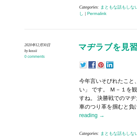
Categories:
まともな話もしな
し
|
Permalink
マヂラブを見
2020年12月30日
by kossii
0 comments
今年言いそびれたこと
い」 です。 Ｍ－１を
すね。 決勝戦でのマヂ
車のつり革を掴むと負け
reading
→
Categories:
まともな話もしな