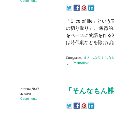
0 comments
「Slice of lif
の切り取り」。 象徴
をベースに物語を作る
は時代劇などを除けば
Categories:
まともな話もしな
し
|
Permalink
「そんなもん
2020年8月6日
by kossii
0 comments